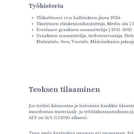
Työhistoria
Yläkulttuuri ry:n hallituksen jäsen 2024-
Yksityinen elinkeinonharjoittaja, Media-ala | 
Freelance graafinen suunnittelija | 2011–2021
Graafinen suunnittelija, tiedotusavustaja, Hel
Malmitalo, Stoa, Vuotalo. Määräaikaisia jaksoj
Teoksen tilaaminen
Jos tyylini kiinnostaa ja haluaisin hankkia tilaus
muodostuu materiaali- ja työtilakustannuksista ja
ALV on 14 % (1.1.2025 alkaen).
Teen myös kuvituksia moneen eri tarpeeseen. Esitte