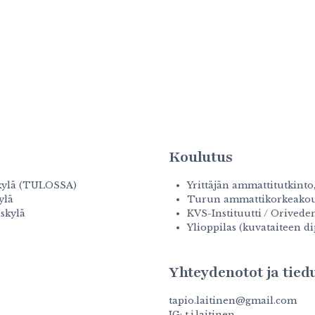
Koulutus
äskylä (TULOSSA)
Yrittäjän ammattitutkinto,
ylä
Turun ammattikorkeakoul
äskylä
KVS-Instituutti / Orivede
Ylioppilas (kuvataiteen di
Yhteydenotot ja tied
tapio.laitinen@gmail.com
IG: t.j.laitinen