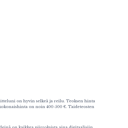
itteluni on hyvin selkeä ja reilu. Teoksen hinta
n kokonaishinta on noin 400-500 €. Taideteosten
einä on kaikkea piirroksista aina digitaalisiin