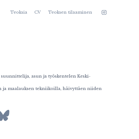
Teoksia
CV
Teoksen tilaaminen
 suunnittelija, asun ja työskentelen Keski-
n ja maalauksen tekniikoilla, häivyttäen niiden
esky