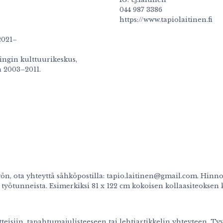
044 987 3386
https://www.tapiolaitinen.fi
2021–
singin kulttuurikeskus,
a 2003–2011.
työn, ota yhteyttä sähköpostilla: tapio.laitinen@gmail.com. Hinno
 työtunneista. Esimerkiksi 81 x 122 cm kokoisen kollaasiteokse
isiin, tapahtumajulisteeseen tai lehtiartikkelin yhteyteen. Tyyl